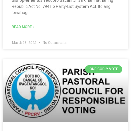
Bishop-emeritus Teodoro Bacani Jr. sa kinahinatnan ng
Republic Act No. 7941 o Party-List System Act. Ito ang
ibinahagi
READ MORE »
March 13, 2025
No Comments
ONE GODLY VOTE