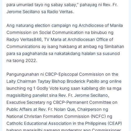
para umunlad tayo ng sabay sabay,” pahayag ni Rev. Fr.
Jerome Secillano sa Radio Veritas.
Ang naturang election campaign ng Archdiocese of Manila
Commission on Social Communication na binubuo ng
Radyo Veritas846, TV Maria at Archdiocesan Office of
Communications ay isang hakbang at ambag ng Simbahan
para sa paghahanda sa nakatakdang halalan sa susunod
na taong 2022.
Pangungunahan ni CBCP-Episcopal Commission on the
Laity Chairman Taytay Bishop Broderick Pabillo ang online
launching ng 1 Godly Vote kung saan kabilang din sa mga
magsisilbing panelist sina Rev. Fr. Jerome Secillano,
Executive Secretary ng CBCP-Permanent Committee on
Public Affairs at Rev. Fr. Nolan Que, Chairperson ng
National Christian Formation Commission (NCFC) ng
Catholic Educational Association in the Philippines (CEAP)
habang magsisilbi namang moderator ang Commissioner