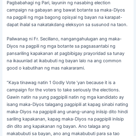
Pagbabahagi ng Pari, layunin ng nasabing election
campaign na gabayan ang bawat botante sa maka-Diyos
na pagpili ng mga bagong opisyal ng bayan na karapat-
dapat ihalal sa nakatakdang eleksyon sa susunod na taon.
Paliwanag ni Fr. Secillano, nangangahulugan ang maka-
Diyos na pagpili ng mga botante sa pagsasantabi ng
pansariling kapakanan at pagbibigay prayoridad sa tunay
na ikauunlad at ikabubuti ng bayan lalo na ang common
good o kabutihan ng mas nakararami.
“Kaya tinawag natin 1 Godly Vote ‘yan because it is a
campaign for the voters to take seriously the elections.
Gawin natin na yung pagpipili natin ng mga kandidato ay
isang maka-Diyos talagang pagpipili at kapag sinabi nating
maka-Diyos na pagpipili ang unang-unang iniisip dito hindi
sariling kapakanan, kapag maka-Diyos na pagpipili iniisip
din dito ang kapakanan ng bayan. Ano talaga ang
makabubuti sa bayan, ano ang makabubuti para sa tao